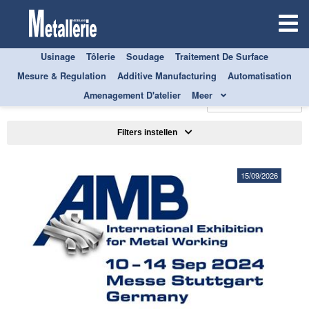
Usinage
Tôlerie
Soudage
Traitement De Surface
Mesure & Regulation
Additive Manufacturing
Automatisation
TOUS
AUTOMATISATION
Amenagement D'atelier
Meer
Trier par
Filters instellen
15/09/2026