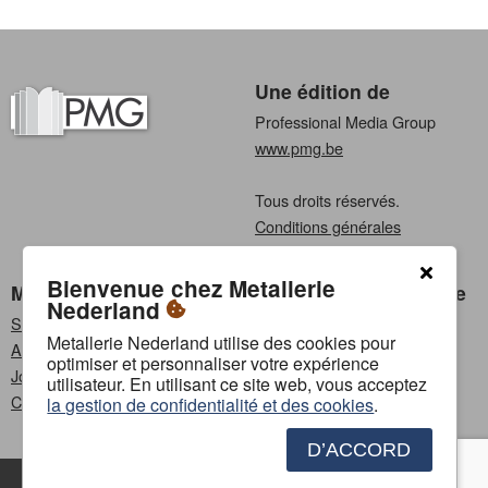
Une édition de
Professional Media Group
www.pmg.be
Tous droits réservés.
Conditions générales
Privacy
Bienvenue chez Metallerie
Metallerie Nederland
Choisissez une langue
Nederland
S'abonner
Néerlandais
Metallerie Nederland utilise des cookies pour
Annoncer
Français
optimiser et personnaliser votre expérience
Jobs
utilisateur. En utilisant ce site web, vous acceptez
Contact
la gestion de confidentialité et des cookies
.
D’ACCORD
Contact
Annoncer
Conditions générales