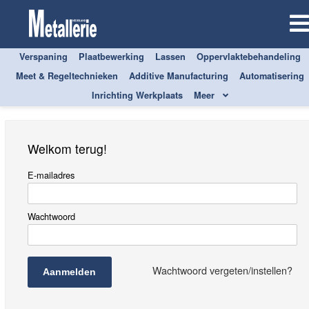
Verspaning
Plaatbewerking
Lassen
Oppervlaktebehandeling
Aanmelden
Meet & Regeltechnieken
Additive Manufacturing
Automatisering
Inrichting Werkplaats
Meer
Welkom terug!
E-mailadres
Wachtwoord
Wachtwoord vergeten/instellen?
Aanmelden