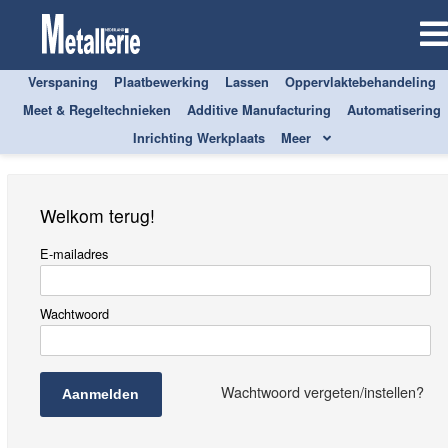
Verspaning
Plaatbewerking
Lassen
Oppervlaktebehandeling
Aanmelden
Meet & Regeltechnieken
Additive Manufacturing
Automatisering
Inrichting Werkplaats
Meer
Welkom terug!
E-mailadres
Wachtwoord
Wachtwoord vergeten/instellen?
Aanmelden