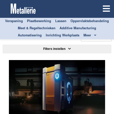
Verspaning
Plaatbewerking
Lassen
Oppervlaktebehandeling
Meet & Regeltechnieken
Additive Manufacturing
ALLE
PLAATBEWERKING
Automatisering
Inrichting Werkplaats
Meer
Sorteren op
Filters instellen