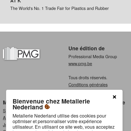
AT K
The World's No. 1 Trade Fair for Plastics and Rubber
Une édition de
Professional Media Group
www.pmg.be
Tous droits réservés.
Conditions générales
Privacy
Bienvenue chez Metallerie
Metallerie Nederland
Choisissez une langue
Nederland
S'abonner
Néerlandais
Metallerie Nederland utilise des cookies pour
Annoncer
Français
optimiser et personnaliser votre expérience
Jobs
utilisateur. En utilisant ce site web, vous acceptez