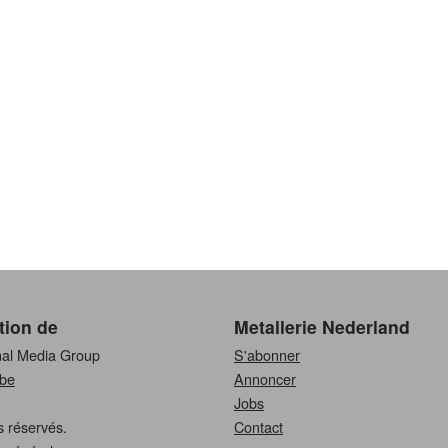
tion de
Metallerie Nederland
nal Media Group
S'abonner
be
Annoncer
Jobs
s réservés.
Contact