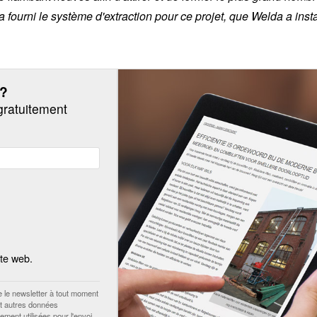
ourni le système d'extraction pour ce projet, que Welda a insta
?
gratuitement
ite web.
 le newsletter à tout moment
et autres données
ment utilisées pour l'envoi