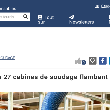
Étud
pensables
Tout
sur
Newsletters
SOUDAGE
s 27 cabines de soudage flambant