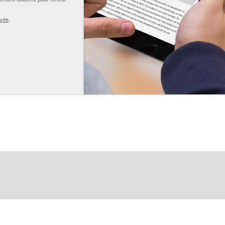
ivée
.