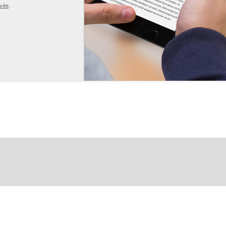
ivée
.