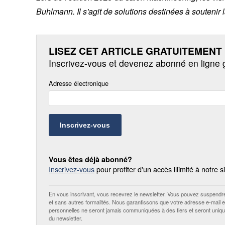
Buhlmann. Il s'agit de solutions destinées à soutenir l
LISEZ CET ARTICLE GRATUITEMENT 
Inscrivez-vous et devenez abonné en ligne 
Adresse électronique
Inscrivez-vous
Vous êtes déjà abonné?
Inscrivez-vous
pour profiter d'un accès illimité à notre s
En vous inscrivant, vous recevrez le newsletter. Vous pouvez suspendre
et sans autres formalités. Nous garantissons que votre adresse e-mail 
personnelles ne seront jamais communiquées à des tiers et seront unique
du newsletter.