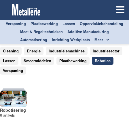
Verspaning
Plaatbewerking
Lassen
Oppervlaktebehandeling
Alles over
Meet & Regeltechnieken
Additive Manufacturing
Automatisering
Inrichting Werkplaats
Meer
Alle thema's
Software
Atelierinrichting
Industriebouw
Cleaning
Energie
Industriëlemachines
Industriesector
Lassen
Smeermiddelen
Plaatbewerking
Robotica
Verspaning
Robotisering
6 artikels