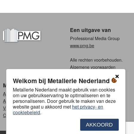
Een uitgave van
Professional Media Group
www.pmg.be
Alle rechten voorbehouden.
Algemene voorwaarden
Privacy
Welkom bij Metallerie Nederland
Metallerie Nederland
Kies een taal
Metallerie Nederland maakt gebruik van cookies
Abonneren
Nederlands
om uw gebruikservaring te optimaliseren en te
personaliseren. Door gebruik te maken van deze
Adverteren
Frans
website gaat u akkoord met
het privacy- en
Vacatures
cookiebeleid
.
Contact
AKKOORD