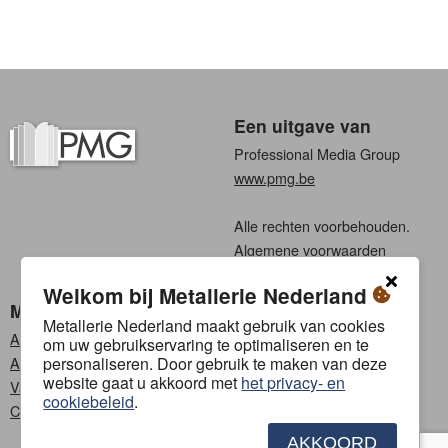
Een uitgave van
Professional Media Group
www.pmg.be
Alle rechten voorbehouden.
Algemene voorwaarden
Privacy
Welkom bij Metallerie Nederland
Metallerie Nederland
Kies een taal
Metallerie Nederland maakt gebruik van cookies
Abonneren
Nederlands
om uw gebruikservaring te optimaliseren en te
personaliseren. Door gebruik te maken van deze
Adverteren
Frans
website gaat u akkoord met
het privacy- en
Vacatures
cookiebeleid
.
Contact
AKKOORD