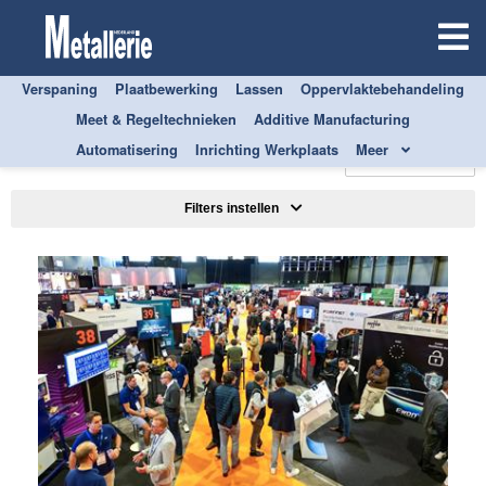
Verspaning
Plaatbewerking
Lassen
Oppervlaktebehandeling
Meet & Regeltechnieken
Additive Manufacturing
ALLE
AUTOMATISERING
Automatisering
Inrichting Werkplaats
Meer
Sorteren op
Filters instellen