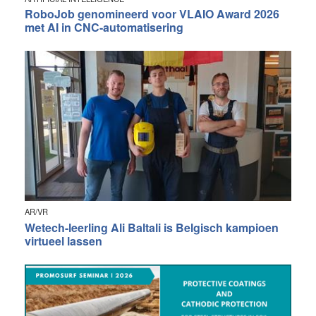
RoboJob genomineerd voor VLAIO Award 2026
met AI in CNC-automatisering
AR/VR
Wetech-leerling Ali Baltali is Belgisch kampioen
virtueel lassen