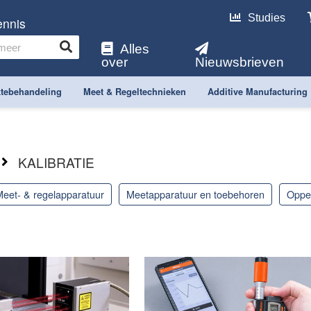
Studies
ennis
Alles
over
Nieuwsbrieven
tebehandeling
Meet & Regeltechnieken
Additive Manufacturing
KALIBRATIE
meet- & regelapparatuur
meetapparatuur en toebehoren
opp