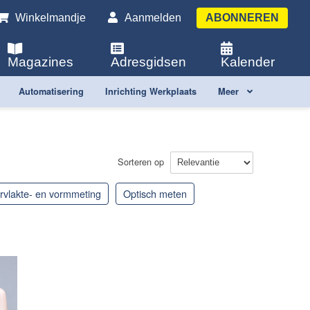
Winkelmandje
Aanmelden
ABONNEREN
Magazines
Adresgidsen
Kalender
Automatisering
Inrichting Werkplaats
Meer
Sorteren op
ervlakte- en vormmeting
optisch meten