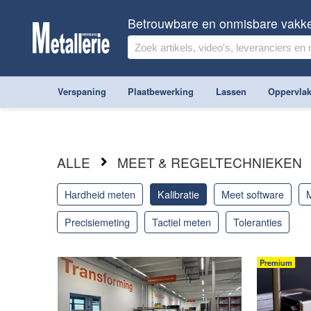
Betrouwbare en onmisbare vakk
Verspaning
Plaatbewerking
Lassen
Oppervlak
ALLE
MEET & REGELTECHNIEKEN
hardheid meten
kalibratie
meet software
precisiemeting
tactiel meten
toleranties
Premium