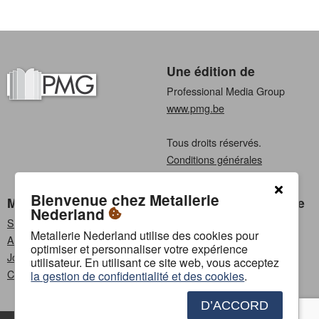
Une édition de
Professional Media Group
www.pmg.be
Tous droits réservés.
Conditions générales
Privacy
Bienvenue chez Metallerie
Metallerie Nederland
Choisissez une langue
Nederland
S'abonner
Néerlandais
Metallerie Nederland utilise des cookies pour
Annoncer
Français
optimiser et personnaliser votre expérience
Jobs
utilisateur. En utilisant ce site web, vous acceptez
Contact
la gestion de confidentialité et des cookies
.
D’ACCORD