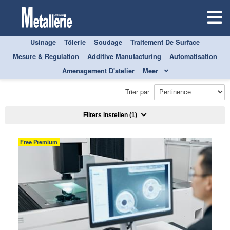
Usinage
Tôlerie
Soudage
Traitement De Surface
Mesure & Regulation
Additive Manufacturing
Automatisation
TOUS
MESURE & REGULATION
Amenagement D'atelier
Meer
MESURE DE DURETÉ
Trier par
Filters instellen
(1)
Free Premium