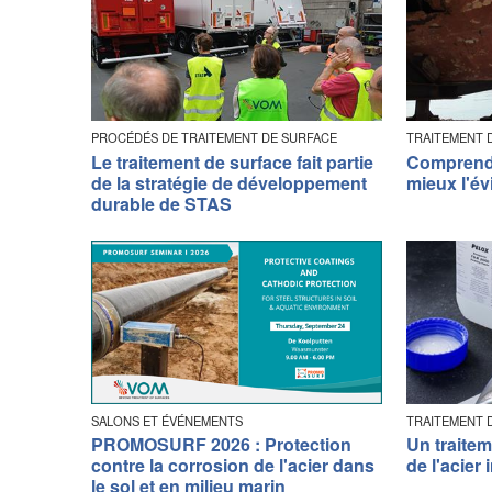
PROCÉDÉS DE TRAITEMENT DE SURFACE
TRAITEMENT 
Le traitement de surface fait partie
Comprendr
de la stratégie de développement
mieux l'év
durable de STAS
SALONS ET ÉVÉNEMENTS
TRAITEMENT 
PROMOSURF 2026 : Protection
Un traitem
contre la corrosion de l'acier dans
de l'acier
le sol et en milieu marin