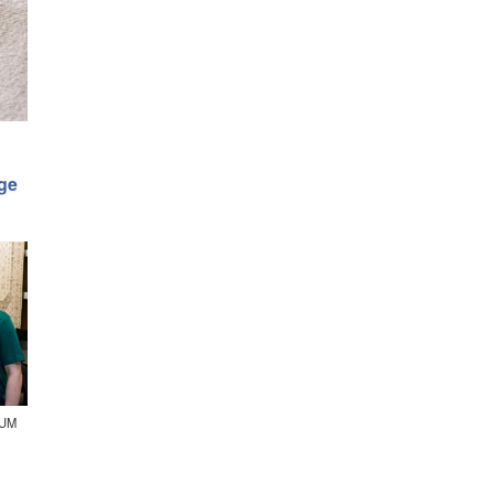
age
IUM