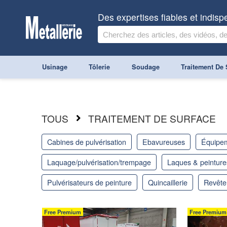
Des expertises fiables et indis
Usinage
Tôlerie
Soudage
Traitement De 
TOUS
TRAITEMENT DE SURFACE
cabines de pulvérisation
ebavureuses
équipe
laquage/pulvérisation/trempage
laques & peinture
pulvérisateurs de peinture
quincaillerie
revêt
Free Premium
Free Premium