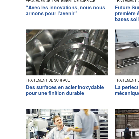
PROCÉDÉS DE TRAITEMENT DE SURFACE
TRAITEMENT 
"Avec les innovations, nous nous
Future Su
armons pour l'avenir"
première é
bases soli
TRAITEMENT DE SURFACE
TRAITEMENT 
Des surfaces en acier inoxydable
La perfect
pour une finition durable
mécanique