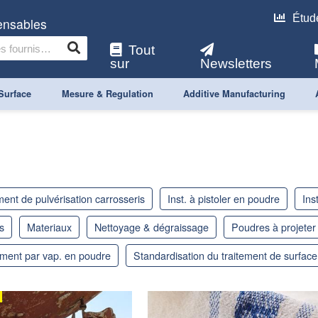
Étud
pensables
Tout
sur
Newsletters
Surface
Mesure & Regulation
Additive Manufacturing
ment de pulvérisation carrosseris
inst. à pistoler en poudre
ins
s
materiaux
nettoyage & dégraissage
poudres à projeter
ement par vap. en poudre
standardisation du traitement de surface