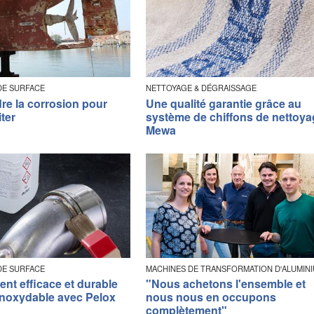
DE SURFACE
NETTOYAGE & DÉGRAISSAGE
e la corrosion pour
Une qualité garantie grâce au
iter
système de chiffons de nettoy
Mewa
DE SURFACE
MACHINES DE TRANSFORMATION D'ALUMIN
ent efficace et durable
"Nous achetons l'ensemble et
 inoxydable avec Pelox
nous nous en occupons
complètement"