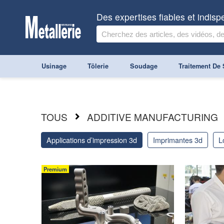
Des expertises fiables et indis
Usinage
Tôlerie
Soudage
Traitement De 
TOUS
ADDITIVE MANUFACTURING
applications d’impression 3d
imprimantes 3d
Premium