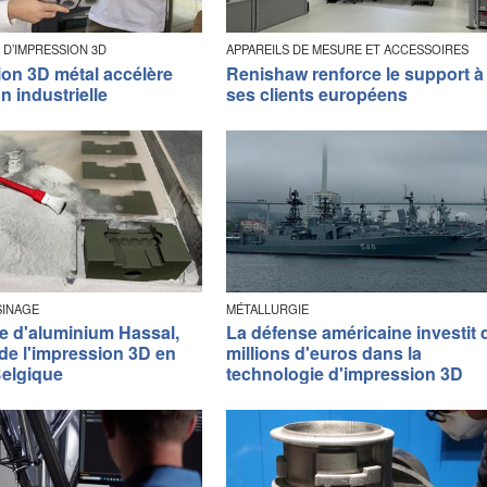
 D’IMPRESSION 3D
APPAREILS DE MESURE ET ACCESSOIRES
ion 3D métal accélère
Renishaw renforce le support à
n industrielle
ses clients européens
SINAGE
MÉTALLURGIE
ie d'aluminium Hassal,
La défense américaine investit 
de l'impression 3D en
millions d'euros dans la
Belgique
technologie d'impression 3D