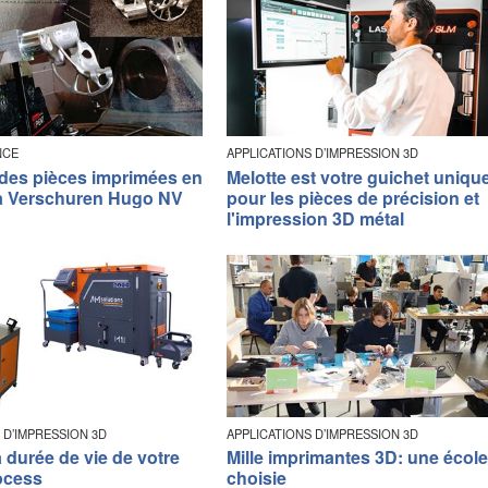
NCE
APPLICATIONS D’IMPRESSION 3D
 des pièces imprimées en
Melotte est votre guichet uniqu
à Verschuren Hugo NV
pour les pièces de précision et
l'impression 3D métal
 D’IMPRESSION 3D
APPLICATIONS D’IMPRESSION 3D
 durée de vie de votre
Mille imprimantes 3D: une écol
ocess
choisie