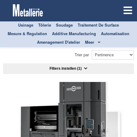
Usinage
Tôlerie
Soudage
Traitement De Surface
Mesure & Regulation
Additive Manufacturing
Automatisation
TOUS
AUTOMATISATION
Amenagement D'atelier
Meer
COMMANDE DE LA MACHINE
Trier par
Filters instellen
(1)