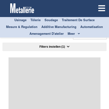
Usinage
Tôlerie
Soudage
Traitement De Surface
Mesure & Regulation
Additive Manufacturing
Automatisation
TOUS
AUTOMATISATION
TECHNIQUE DU VIDE
Amenagement D'atelier
Meer
Trier par
Filters instellen
(1)